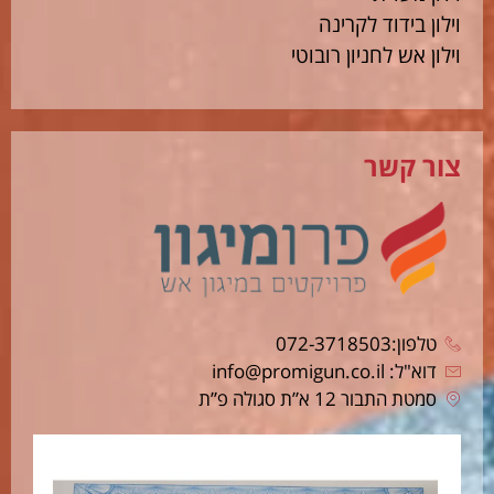
וילון בידוד לקרינה
וילון אש לחניון רובוטי
צור קשר
טלפון:072-3718503
דוא"ל: info@promigun.co.il
סמטת התבור 12 א”ת סגולה פ”ת