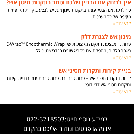
איך לבדוק אם הבניין שלכם עומד בתקנות מיגון אש?
כדי לדעת אם הבניין עומד בתקנות מיגון אש, יש לבצע ביקורת תקופתית
מקיפה של כל מערכות
קרא עוד »
מיגון אש לצנרת דלק
פרומיגון מבצעת התקנה מקצועית של E-Wrap™ Endothermic Wrap
באתר הלקוח, מספקת את כל האישורים הנדרשים, כולל
קרא עוד »
בניית קירות ותקרות חסיני אש
קירות ותקרות חסיני אש – פרומיגון חברת פרומיגון מתמחה בבניית קירות
ותקרות חסיני אש דקי דופן
קרא עוד »
למידע נוסף חייגו:072-3718503
או מלאו פרטים ונחזור אליכם בהקדם