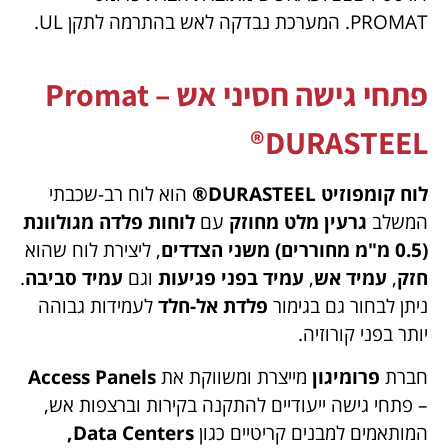
PROMAT. המערכת נבדקה לאש בהתרמה לתקן UL.
פתחי גישה חסיני אש – Promat
DURASTEEL®
לוח קומפוזיט DURASTEEL®
הוא לוח רב-שכבתי
המשלב
גרעין מלט מחוזק
עם
לוחות פלדה מגולוונת
(0.5 מ"מ מחוררים) משני הצדדים
, ליצירת לוח שהוא
חזק
,
עמיד אש
,
עמיד בפני פגיעות
וגם
עמיד סביבה
.
ניתן לבחור גם בגימור
פלדת אל-חלד
לעמידות גבוהה
יותר בפני קורוזיה.
חברת
פרומיגון
מייצרת ומשווקת את
Access Panels
– פתחי גישה ייעודיים להתקנה בקירות וברצפות אש,
המותאמים למבנים קריטיים כגון
Data Centers,