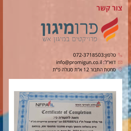
צור קשר
טלפון:072-3718503
דוא"ל: info@promigun.co.il
סמטת התבור 12 א”ת סגולה פ”ת