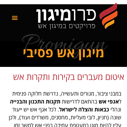
Promigun
מיגון אש פסיבי
איטום מעברים בקירות ותקרות אש
במבני ציבור, מגורים ותעשייה, נדרשת חלוקה פנימית
ל
אגפי אש
בהתאם לדרישות
תקנות התכנון והבנייה
ונהלי
כבאות והצלה לישראל
. לכל אגף אש יש ייעוד
שונה (חניון, לובי מעליות, מחסנים, משרדים ועוד), ולכן
עליו להיות מוגן במעטפת עמידה בפני אש למשך זמן