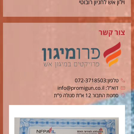
וילון אש לחניון רובוטי
צור קשר
טלפון:072-3718503
דוא"ל: info@promigun.co.il
סמטת התבור 12 א”ת סגולה פ”ת