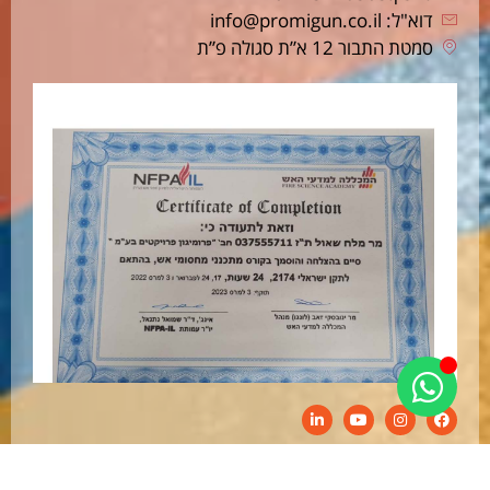
דוא"ל: info@promigun.co.il
סמטת התבור 12 א”ת סגולה פ”ת