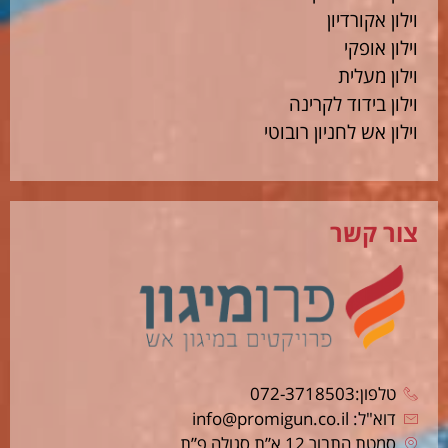
וילון אקורדיון
וילון אופקי
וילון מעלית
וילון בידוד לקרינה
וילון אש לחניון רובוטי
צור קשר
טלפון:072-3718503
דוא"ל: info@promigun.co.il
סמטת התבור 12 א”ת סגולה פ”ת