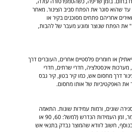
ח בחום. בזמן שריפה, כשהטמפרטורה עולה,
עד שהוא סוגר את הפתח סביב הצינור. מאחר
ירים אחריהם פתחים מסוכנים בקיר או
ם" את הפתח שנוצר ומונע מעבר של להבות,
יני אש מותקנים בדרך כלל סביב צינורות PVC, פוליאתילן או חומרים פלסטיים אחרים, העוברים דרך
, מערכות אינסטלציה, חדרי שרתים, חדרי
ינור דרך מחסום אש, כמו קיר בטון, קיר גבס
 את האפקטיביות של אותו מחסום.
סגירה שונים, ורמות עמידות שונות. התאמה
נכונה של הקולר צריכה להיעשות לפי קוטר הצינור, סוג החומר, זמן העמידות הנדרש (למשל: 60, 90 או
שראלי, תקן אירופי). בנוסף, חשוב לוודא שהמוצר נבדק בתנאי אש