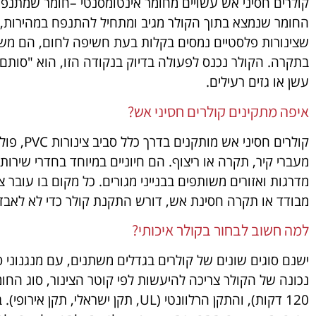
קולרים חסיני אש עשויים מחומר אינטומסנטי –חומר שמתנפ
החומר שנמצא בתוך הקולר מגיב ומתחיל להתנפח במהירות, 
שצינורות פלסטיים נמסים בקלות בעת חשיפה לחום, הם משא
בתקרה. הקולר נכנס לפעולה בדיוק בנקודה הזו, הוא "סות
עשן או גזים רעילים.
איפה מתקינים קולרים חסיני אש?
קולרים חס
מעברי קיר, תקרה או ריצוף. הם חיוניים במיוחד בחדרי שירות
מדרגות ואזורים משותפים בבנייני מגורים. כל מקום בו עובר צ
מבודד או תקרה חסינת אש, דורש התקנת קולר כדי לא לאבד
למה חשוב לבחור בקולר איכותי?
ישנם סוגים שונים של קולרים בגדלים משתנים, עם מנגנוני 
120 דקות), והתקן הרלוונטי (UL, תקן י