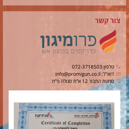
צור קשר
טלפון:072-3718503
דוא"ל: info@promigun.co.il
סמטת התבור 12 א”ת סגולה פ”ת